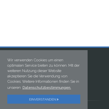
Wir verwenden Cookies um einen
optimalen Service bieten zu können. Mit der
weiteren Nutzung dieser Website
akzeptieren Sie die Verwendung von
Cookies. Weitere Informationen finden Sie in
ELECTRONIC GMBH
unseren
Datenschutzbestimmungen.
Postweg 2 | D-82024 Taufkirchen
Telefon: +49 89 614 152 0 | Fax: +49 89 614 152 222
EINVERSTANDEN
//DATENSCHUTZ
//IMPRESSUM